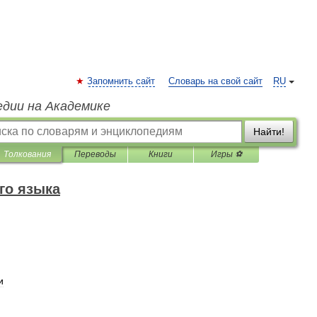
Запомнить сайт
Словарь на свой сайт
RU
едии на Академике
Найти!
Толкования
Переводы
Книги
Игры ⚽
го языка
и