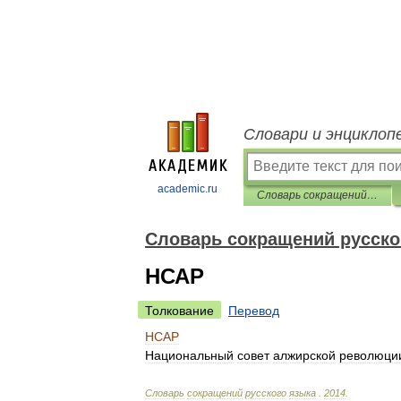
Словари и энциклоп
academic.ru
Словарь сокращений русского языка
Словарь сокращений русско
НСАР
Толкование
Перевод
НСАР
Национальный
совет
алжирской
революци
Словарь
сокращений
русского
языка
.
2014
.