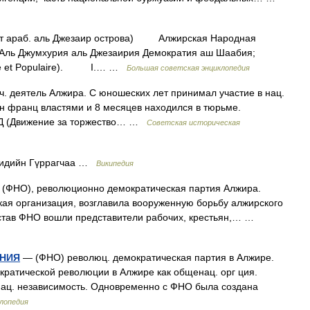
, от араб. аль Джезаир острова) Алжирская Народная
 Аль Джумхурия аль Джезаирия Демократия аш Шаабия;
ique et Populaire). I.… …
Большая советская энциклопедия
. деятель Алжира. С юношеских лет принимал участие в нац.
ан франц властями и 8 месяцев находился в тюрьме.
ТЛД (Движение за торжество… …
Советская историческая
идийн Гүррагчаа …
Википедия
(ФНО), революционно демократическая партия Алжира.
кая организация, возглавила вооруженную борьбу алжирского
остав ФНО вошли представители рабочих, крестьян,… …
НИЯ
— (ФНО) революц. демократическая партия в Алжире.
кратической революции в Алжире как общенац. орг ция.
 нац. независимость. Одновременно с ФНО была создана
лопедия