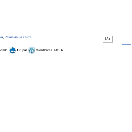
ка
,
Реклама на сайте
18+
omla,
Drupal,
WordPress, MODx.