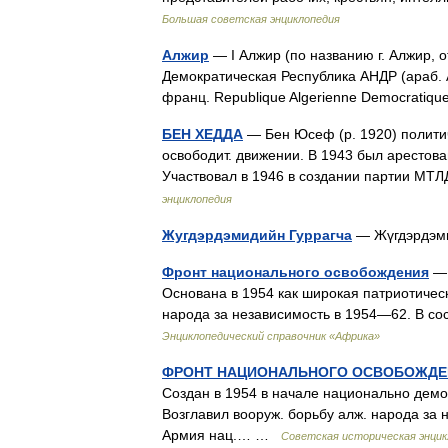
Большая советская энциклопедия
Алжир
— I Алжир (по названию г. Алжир
Демократическая Республика АНДР (араб.
франц. Republique Algerienne Democrat
БЕН ХЕДДА
— Бен Юсеф (р. 1920) политич
освободит. движении. В 1943 был арестов
Участвовал в 1946 в создании партии М
энциклопедия
Жугдэрдэмидийн Гуррагча
— Жүгдэрдэм
Фронт национального освобождения
— 
Основана в 1954 как широкая патриотичес
народа за независимость в 1954—62. В с
Энциклопедический справочник «Африка»
ФРОНТ НАЦИОНАЛЬНОГО ОСВОБОЖДЕ
Создан в 1954 в начале национально демо
Возглавил вооруж. борьбу алж. народа за
Армия нац.… …
Советская историческая энцик